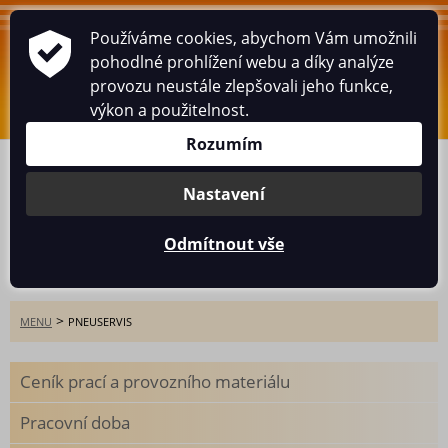
Používáme cookies, abychom Vám umožnili
WWW.HUSARIK.CZ
pohodlné prohlížení webu a díky analýze
provozu neustále zlepšovali jeho funkce,
0
ks
/
0
Kč
výkon a použitelnost.
Rozumím
ÚVOD
ESHOP
PNEUSERVIS
BOX
MINCE
HISTORICKÉ POHLEDNICE
O MNĚ
KNIHA NÁVŠTĚV
Nastavení
KONTAKT
Odmítnout vše
Pneuservis
>
MENU
PNEUSERVIS
Ceník prací a provozního materiálu
Pracovní doba