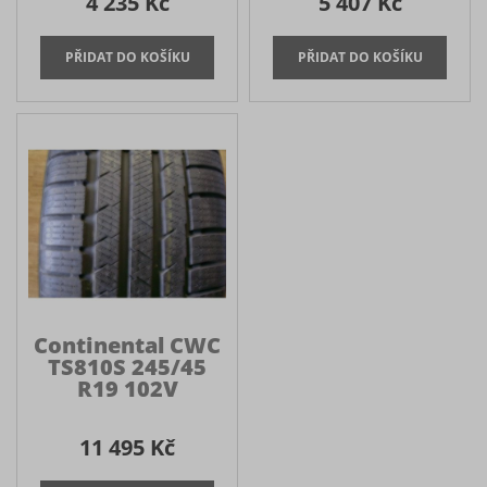
4 235 Kč
5 407 Kč
Continental CWC
TS810S 245/45
R19 102V
11 495 Kč