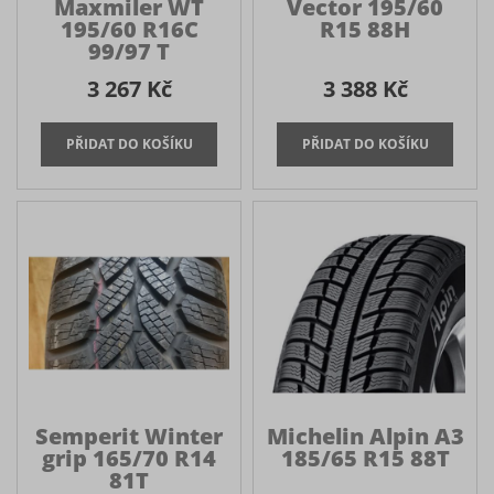
Maxmiler WT
Vector 195/60
195/60 R16C
R15 88H
99/97 T
3 267 Kč
3 388 Kč
Semperit Winter
Michelin Alpin A3
grip 165/70 R14
185/65 R15 88T
81T