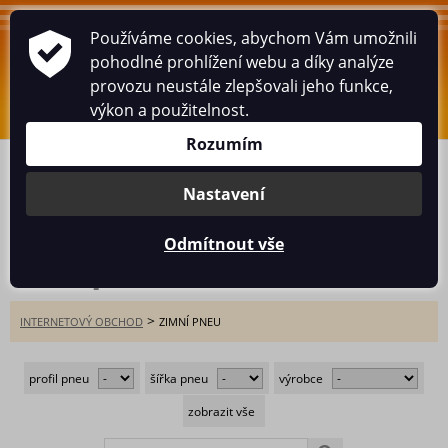
Používáme cookies, abychom Vám umožnili
WWW.HUSARIK.CZ
pohodlné prohlížení webu a díky analýze
provozu neustále zlepšovali jeho funkce,
0
ks
/
0
Kč
výkon a použitelnost.
Rozumím
ÚVOD
ESHOP
PNEUSERVIS
BOX
MINCE
HISTORICKÉ POHLEDNICE
O MNĚ
KNIHA NÁVŠTĚV
Nastavení
KONTAKT
Odmítnout vše
Zimní pneu (2)
>
INTERNETOVÝ OBCHOD
ZIMNÍ PNEU
profil pneu
šířka pneu
výrobce
zobrazit vše