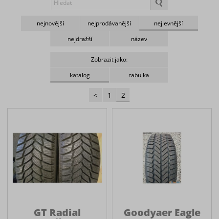
nejnovější
nejprodávanější
nejlevnější
nejdražší
název
Zobrazit jako:
katalog
tabulka
<
1
2
GT Radial
Goodyaer Eagle