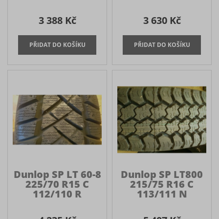
3 388 Kč
3 630 Kč
Dunlop SP LT 60-8
Dunlop SP LT800
225/70 R15 C
215/75 R16 C
112/110 R
113/111 N