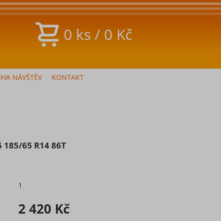
0
ks
/
0
Kč
IHA NÁVŠTĚV
KONTAKT
5 185/65 R14 86T
1
2 420 Kč