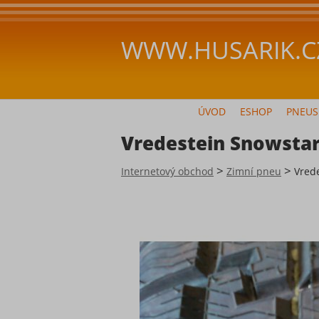
WWW.HUSARIK.C
ÚVOD
ESHOP
PNEUS
Vredestein Snowstar
>
>
Internetový obchod
Zimní pneu
Vred