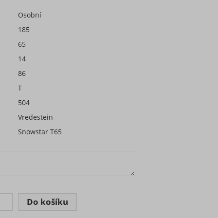
Osobní
185
65
14
86
T
504
Vredestein
Snowstar T65