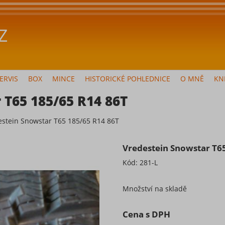
Z
ERVIS
BOX
MINCE
HISTORICKÉ POHLEDNICE
O MNĚ
KN
 T65 185/65 R14 86T
estein Snowstar T65 185/65 R14 86T
Vredestein Snowstar T6
Kód:
281-L
Množství na skladě
Cena s DPH