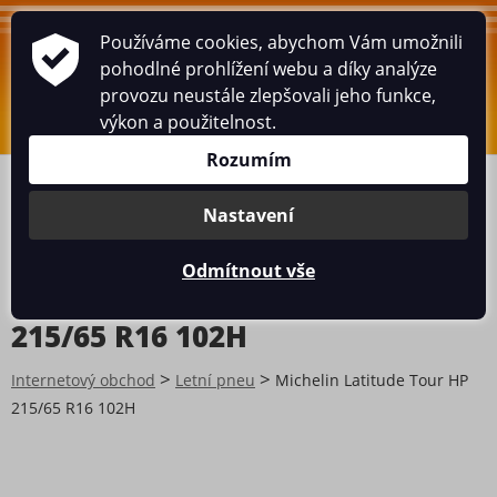
Používáme cookies, abychom Vám umožnili
WWW.HUSARIK.CZ
pohodlné prohlížení webu a díky analýze
provozu neustále zlepšovali jeho funkce,
0
ks
/
0
Kč
výkon a použitelnost.
Rozumím
ÚVOD
ESHOP
PNEUSERVIS
BOX
MINCE
HISTORICKÉ POHLEDNICE
O MNĚ
KNIHA NÁVŠTĚV
Nastavení
KONTAKT
Odmítnout vše
Michelin Latitude Tour HP
215/65 R16 102H
>
>
Internetový obchod
Letní pneu
Michelin Latitude Tour HP
215/65 R16 102H