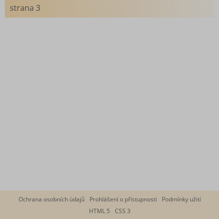
strana 3
Ochrana osobních údajů
Prohlášení o přístupnosti
Podmínky užití
HTML 5
CSS 3