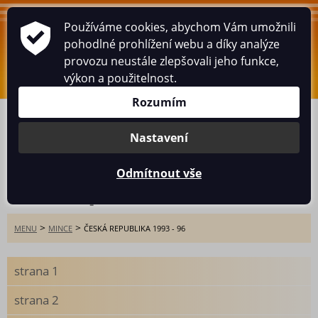
Používáme cookies, abychom Vám umožnili
WWW.HUSARIK.CZ
pohodlné prohlížení webu a díky analýze
provozu neustále zlepšovali jeho funkce,
0
ks
/
0
Kč
výkon a použitelnost.
Rozumím
ÚVOD
ESHOP
PNEUSERVIS
BOX
MINCE
HISTORICKÉ POHLEDNICE
O MNĚ
KNIHA NÁVŠTĚV
Nastavení
KONTAKT
Odmítnout vše
Česká republika 1993 - 96
>
>
MENU
MINCE
ČESKÁ REPUBLIKA 1993 - 96
strana 1
strana 2