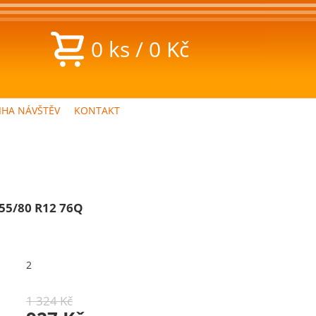
0
ks
/
0
Kč
IHA NÁVŠTĚV
KONTAKT
155/80 R12 76Q
2
1 324 Kč