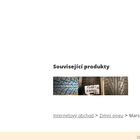
Související produkty
>
>
Internetový obchod
Zimní pneu
Mars
O