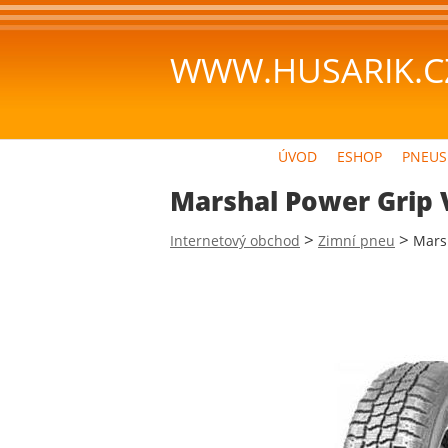
WWW.HUSARIK.C
ÚVOD
ESHOP
PNEUS
Marshal Power Grip 
>
>
Internetový obchod
Zimní pneu
Mars