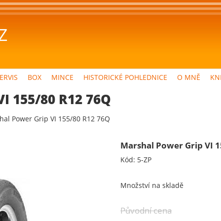
Z
ERVIS
BOX
MINCE
HISTORICKÉ POHLEDNICE
O MNĚ
KN
VI 155/80 R12 76Q
hal Power Grip VI 155/80 R12 76Q
Marshal Power Grip VI 
Kód:
5-ZP
Množství na skladě
Původní cena