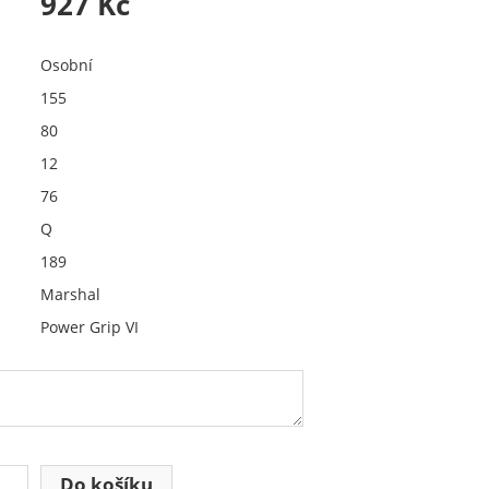
927 Kč
Osobní
155
80
12
76
Q
189
Marshal
Power Grip VI