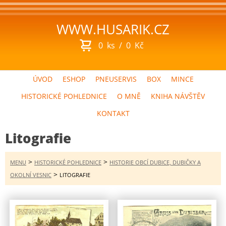
WWW.HUSARIK.CZ
0
ks
/
0
Kč
ÚVOD
ESHOP
PNEUSERVIS
BOX
MINCE
HISTORICKÉ POHLEDNICE
O MNĚ
KNIHA NÁVŠTĚV
KONTAKT
Litografie
>
>
MENU
HISTORICKÉ POHLEDNICE
HISTORIE OBCÍ DUBICE, DUBIČKY A
>
OKOLNÍ VESNIC
LITOGRAFIE