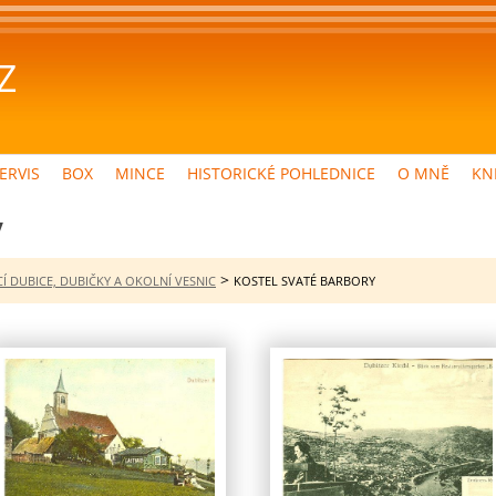
Z
ERVIS
BOX
MINCE
HISTORICKÉ POHLEDNICE
O MNĚ
KN
y
>
Í DUBICE, DUBIČKY A OKOLNÍ VESNIC
KOSTEL SVATÉ BARBORY