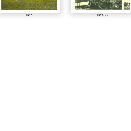
1910
1925cca