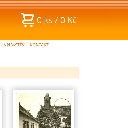
0
ks
/
0
Kč
IHA NÁVŠTĚV
KONTAKT