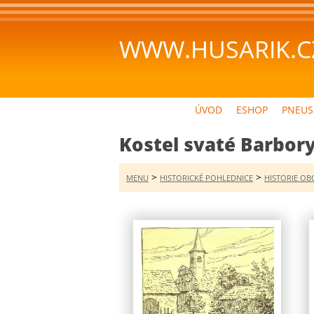
WWW.HUSARIK.C
ÚVOD
ESHOP
PNEUS
Kostel svaté Barbor
>
>
MENU
HISTORICKÉ POHLEDNICE
HISTORIE OBC