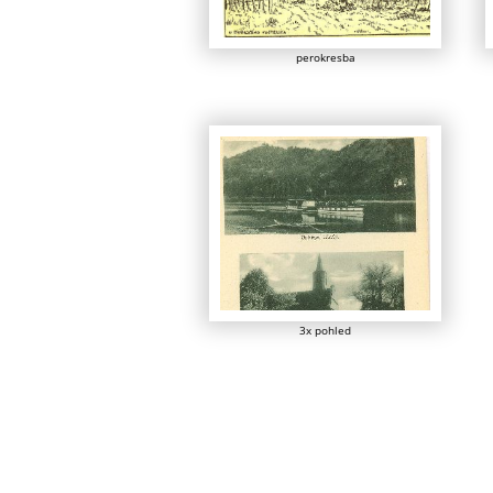
perokresba
3x pohled