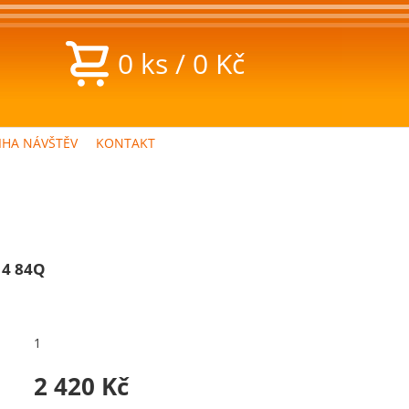
0
ks
/
0
Kč
IHA NÁVŠTĚV
KONTAKT
14 84Q
1
2 420 Kč