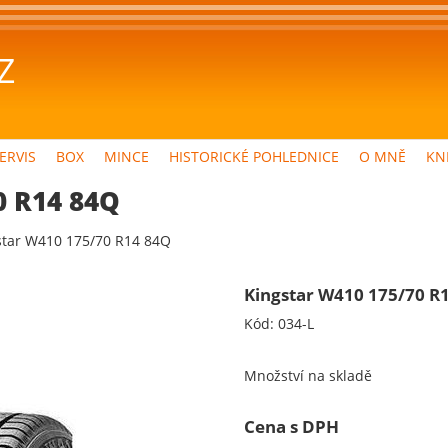
Z
ERVIS
BOX
MINCE
HISTORICKÉ POHLEDNICE
O MNĚ
KN
0 R14 84Q
star W410 175/70 R14 84Q
Kingstar W410 175/70 R
Kód:
034-L
Množství na skladě
Cena s DPH