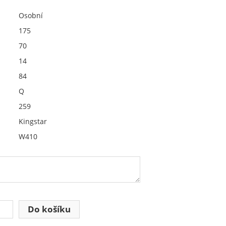
Osobní
175
70
14
84
Q
259
Kingstar
W410