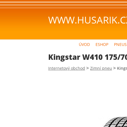
WWW.HUSARIK.C
ÚVOD
ESHOP
PNEUS
Kingstar W410 175/7
>
>
Internetový obchod
Zimní pneu
King