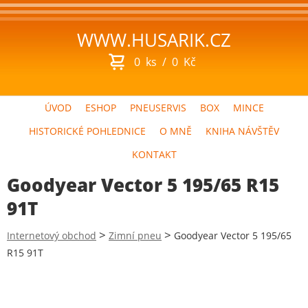
WWW.HUSARIK.CZ
0
ks
/
0
Kč
ÚVOD
ESHOP
PNEUSERVIS
BOX
MINCE
HISTORICKÉ POHLEDNICE
O MNĚ
KNIHA NÁVŠTĚV
KONTAKT
Goodyear Vector 5 195/65 R15
91T
>
>
Internetový obchod
Zimní pneu
Goodyear Vector 5 195/65
R15 91T