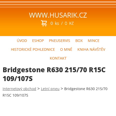
WWW.HUSARIK.CZ
0
ks
/
0
Kč
ÚVOD
ESHOP
PNEUSERVIS
BOX
MINCE
HISTORICKÉ POHLEDNICE
O MNĚ
KNIHA NÁVŠTĚV
KONTAKT
Bridgestone R630 215/70 R15C
109/107S
>
>
Internetový obchod
Letní pneu
Bridgestone R630 215/70
R15C 109/107S