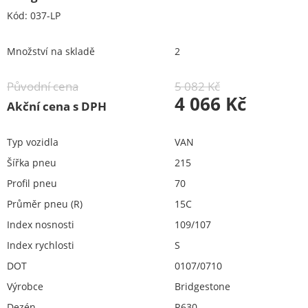
Kód:
037-LP
Množství na skladě
2
Původní cena
5 082 Kč
4 066 Kč
Akční cena s DPH
Typ vozidla
VAN
Šířka pneu
215
Profil pneu
70
Průměr pneu (R)
15C
Index nosnosti
109/107
Index rychlosti
S
DOT
0107/0710
Výrobce
Bridgestone
Dezén
R630